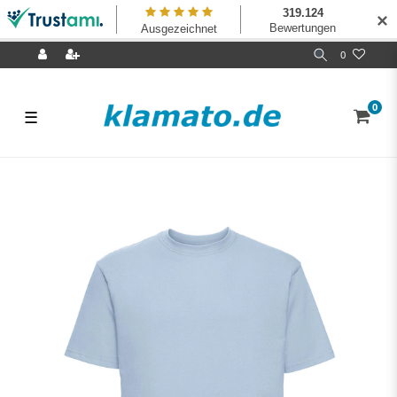
✕
0
0
☰