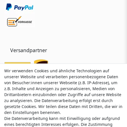
Versandpartner
Wir verwenden Cookies und ähnliche Technologien auf
Wir verwenden Cookies und ähnliche Technologien auf
unserer Website und verarbeiten personenbezogene Daten
unserer Website und verarbeiten personenbezogene Daten
von Besucher:innen unserer Webseite (z.B. IP-Adresse), um
von Besucher:innen unserer Webseite (z.B. IP-Adresse), um
z.B. Inhalte und Anzeigen zu personalisieren, Medien von
z.B. Inhalte und Anzeigen zu personalisieren, Medien von
Drittanbietern einzubinden oder Zugriffe auf unsere Website
Drittanbietern einzubinden oder Zugriffe auf unsere Website
zu analysieren. Die Datenverarbeitung erfolgt erst durch
zu analysieren. Die Datenverarbeitung erfolgt erst durch
gesetzte Cookies. Wir teilen diese Daten mit Dritten, die wir in
gesetzte Cookies. Wir teilen diese Daten mit Dritten, die wir in
Service & Kontakt
den Einstellungen benennen.
den Einstellungen benennen.
Die Datenverarbeitung kann mit Einwilligung oder aufgrund
Die Datenverarbeitung kann mit Einwilligung oder aufgrund
eines berechtigten Interesses erfolgen. Die Zustimmung
eines berechtigten Interesses erfolgen. Die Zustimmung
Wünschen Sie einen Rückruf?