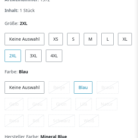
Inhalt:
1
Stück
Größe:
2XL
Keine Auswahl
XS
S
M
L
XL
2XL
3XL
4XL
Farbe:
Blau
Keine Auswahl
Beige
Blau
Braun
Gelb
Grau
Grün
Lila
Natur
Rosa
Rot
Schwarz
Weiß
Hersteller Farbe:
Mineral Blue