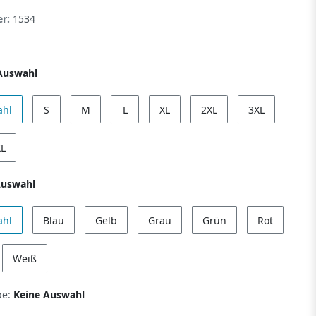
er:
1534
Auswahl
ahl
S
M
L
XL
2XL
3XL
XL
Auswahl
ahl
Blau
Gelb
Grau
Grün
Rot
Weiß
be:
Keine Auswahl