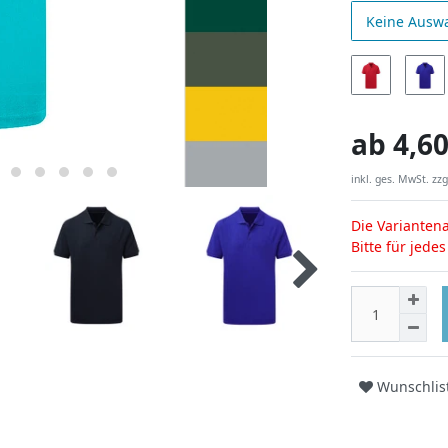
Keine Ausw
ab
4,60
inkl. ges. MwSt. zzg
Die Variantena
Bitte für jede
Wunschlis