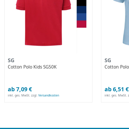
SG
SG
Cotton Polo Kids SG50K
Cotton Pol
ab 7,09 €
ab 6,51 €
inkl. ges. MwSt.
zzgl.
Versandkosten
inkl. ges. MwSt.
z