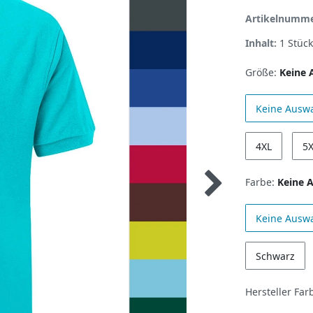
Artikelnumm
Inhalt:
1
Stück
Größe:
Keine 
Keine Ausw
4XL
5
Farbe:
Keine 
Keine Ausw
Schwarz
Hersteller Far