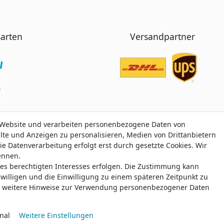
arten
Versandpartner
 Website und verarbeiten personenbezogene Daten von
 Website und verarbeiten personenbezogene Daten von
alte und Anzeigen zu personalisieren, Medien von Drittanbietern
alte und Anzeigen zu personalisieren, Medien von Drittanbietern
ie Datenverarbeitung erfolgt erst durch gesetzte Cookies. Wir
ie Datenverarbeitung erfolgt erst durch gesetzte Cookies. Wir
nennen.
nennen.
nes berechtigten Interesses erfolgen. Die Zustimmung kann
nes berechtigten Interesses erfolgen. Die Zustimmung kann
 Trustami:
5.00
/
5.00
mit
319.028
Bewertungen
|
Bewertungsgrundlage des Anbiet
uwilligen und die Einwilligung zu einem späteren Zeitpunkt zu
uwilligen und die Einwilligung zu einem späteren Zeitpunkt zu
weitere Hinweise zur Verwendung personenbezogener Daten
weitere Hinweise zur Verwendung personenbezogener Daten
© Copyright 2026 klamato.de | Alle Rechte vorbehalten.
nal
nal
Weitere Einstellungen
Weitere Einstellungen