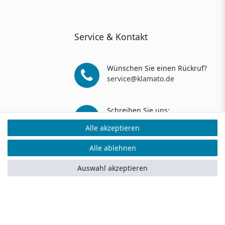
Service & Kontakt
Wünschen Sie einen Rückruf?
service@klamato.de
Schreiben Sie uns:
service@klamato.de
Alle akzeptieren
Alle akzeptieren
Alle ablehnen
Alle ablehnen
ers: 5 Verkaufs- und 3 Bewertungsplattformen
Auswahl akzeptieren
Auswahl akzeptieren