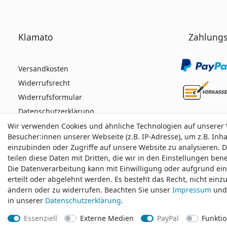
Klamato
Zahlungs
Versandkosten
Widerrufsrecht
Widerrufsformular
Datenschutzerklärung
AGB
Wir verwenden Cookies und ähnliche Technologien auf unserer
Wir verwenden Cookies und ähnliche Technologien auf unserer
Besucher:innen unserer Webseite (z.B. IP-Adresse), um z.B. Inh
Besucher:innen unserer Webseite (z.B. IP-Adresse), um z.B. Inh
Impressum
einzubinden oder Zugriffe auf unsere Website zu analysieren. D
einzubinden oder Zugriffe auf unsere Website zu analysieren. D
teilen diese Daten mit Dritten, die wir in den Einstellungen be
teilen diese Daten mit Dritten, die wir in den Einstellungen be
Die Datenverarbeitung kann mit Einwilligung oder aufgrund ei
Die Datenverarbeitung kann mit Einwilligung oder aufgrund ei
Durchschnittliche Bewertung von
klamato.de
bei
erteilt oder abgelehnt werden. Es besteht das Recht, nicht einz
erteilt oder abgelehnt werden. Es besteht das Recht, nicht einz
ändern oder zu widerrufen. Beachten Sie unser
ändern oder zu widerrufen. Beachten Sie unser
Impressum
Impressum
und 
und 
in unserer
in unserer
Daten­schutz­erklärung
Daten­schutz­erklärung
.
.
Essenziell
Essenziell
Externe Medien
Externe Medien
PayPal
PayPal
Funktio
Funktio