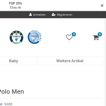
✕
Anmelden
Registrieren
0
0
Baby
Weitere Artikel
Polo Men
er:
SG50