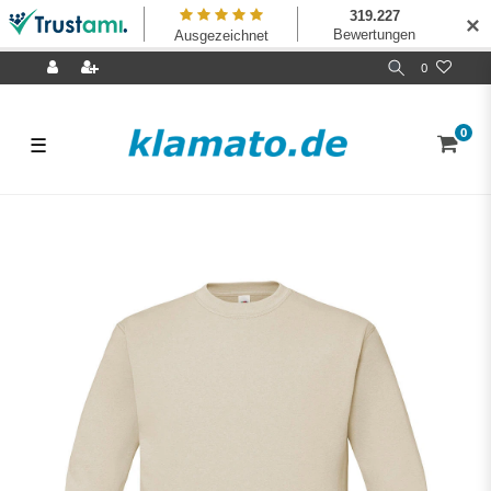
✕
0
0
☰