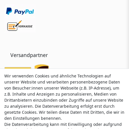
Versandpartner
Wir verwenden Cookies und ähnliche Technologien auf
Wir verwenden Cookies und ähnliche Technologien auf
unserer Website und verarbeiten personenbezogene Daten
unserer Website und verarbeiten personenbezogene Daten
von Besucher:innen unserer Webseite (z.B. IP-Adresse), um
von Besucher:innen unserer Webseite (z.B. IP-Adresse), um
z.B. Inhalte und Anzeigen zu personalisieren, Medien von
z.B. Inhalte und Anzeigen zu personalisieren, Medien von
Drittanbietern einzubinden oder Zugriffe auf unsere Website
Drittanbietern einzubinden oder Zugriffe auf unsere Website
zu analysieren. Die Datenverarbeitung erfolgt erst durch
zu analysieren. Die Datenverarbeitung erfolgt erst durch
gesetzte Cookies. Wir teilen diese Daten mit Dritten, die wir in
gesetzte Cookies. Wir teilen diese Daten mit Dritten, die wir in
Service & Kontakt
den Einstellungen benennen.
den Einstellungen benennen.
Die Datenverarbeitung kann mit Einwilligung oder aufgrund
Die Datenverarbeitung kann mit Einwilligung oder aufgrund