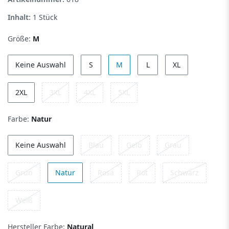
Inhalt:
1
Stück
Größe:
M
Keine Auswahl
S
M
L
XL
2XL
3XL
4XL
5XL
Farbe:
Natur
Keine Auswahl
Blau
Gelb
Grau
Grün
Natur
Rosa
Rot
Schwarz
Weiß
Hersteller Farbe:
Natural