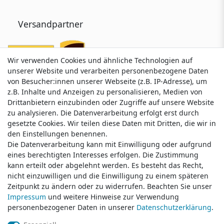
Versandpartner
Wir verwenden Cookies und ähnliche Technologien auf
Wir verwenden Cookies und ähnliche Technologien auf
unserer Website und verarbeiten personenbezogene Daten
unserer Website und verarbeiten personenbezogene Daten
von Besucher:innen unserer Webseite (z.B. IP-Adresse), um
von Besucher:innen unserer Webseite (z.B. IP-Adresse), um
z.B. Inhalte und Anzeigen zu personalisieren, Medien von
z.B. Inhalte und Anzeigen zu personalisieren, Medien von
Drittanbietern einzubinden oder Zugriffe auf unsere Website
Drittanbietern einzubinden oder Zugriffe auf unsere Website
zu analysieren. Die Datenverarbeitung erfolgt erst durch
zu analysieren. Die Datenverarbeitung erfolgt erst durch
gesetzte Cookies. Wir teilen diese Daten mit Dritten, die wir in
gesetzte Cookies. Wir teilen diese Daten mit Dritten, die wir in
Service & Kontakt
den Einstellungen benennen.
den Einstellungen benennen.
Die Datenverarbeitung kann mit Einwilligung oder aufgrund
Die Datenverarbeitung kann mit Einwilligung oder aufgrund
eines berechtigten Interesses erfolgen. Die Zustimmung
eines berechtigten Interesses erfolgen. Die Zustimmung
Wünschen Sie einen Rückruf?
kann erteilt oder abgelehnt werden. Es besteht das Recht,
kann erteilt oder abgelehnt werden. Es besteht das Recht,
service@klamato.de
nicht einzuwilligen und die Einwilligung zu einem späteren
nicht einzuwilligen und die Einwilligung zu einem späteren
Zeitpunkt zu ändern oder zu widerrufen. Beachten Sie unser
Zeitpunkt zu ändern oder zu widerrufen. Beachten Sie unser
Impressum
Impressum
und weitere Hinweise zur Verwendung
und weitere Hinweise zur Verwendung
Schreiben Sie uns:
personenbezogener Daten in unserer
personenbezogener Daten in unserer
Daten­schutz­erklärung
Daten­schutz­erklärung
.
.
service@klamato.de