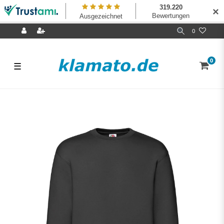
✕
0
0
☰