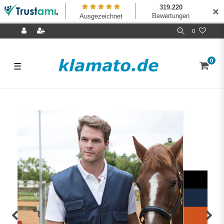
✕
0
0
☰