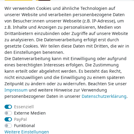
Wir verwenden Cookies und ähnliche Technologien auf
Wir verwenden Cookies und ähnliche Technologien auf
unserer Website und verarbeiten personenbezogene Daten
unserer Website und verarbeiten personenbezogene Daten
von Besucher:innen unserer Webseite (z.B. IP-Adresse), um
von Besucher:innen unserer Webseite (z.B. IP-Adresse), um
z.B. Inhalte und Anzeigen zu personalisieren, Medien von
z.B. Inhalte und Anzeigen zu personalisieren, Medien von
Drittanbietern einzubinden oder Zugriffe auf unsere Website
Drittanbietern einzubinden oder Zugriffe auf unsere Website
zu analysieren. Die Datenverarbeitung erfolgt erst durch
zu analysieren. Die Datenverarbeitung erfolgt erst durch
gesetzte Cookies. Wir teilen diese Daten mit Dritten, die wir in
gesetzte Cookies. Wir teilen diese Daten mit Dritten, die wir in
Service & Kontakt
den Einstellungen benennen.
den Einstellungen benennen.
Die Datenverarbeitung kann mit Einwilligung oder aufgrund
Die Datenverarbeitung kann mit Einwilligung oder aufgrund
eines berechtigten Interesses erfolgen. Die Zustimmung
eines berechtigten Interesses erfolgen. Die Zustimmung
Wünschen Sie einen Rückruf?
kann erteilt oder abgelehnt werden. Es besteht das Recht,
kann erteilt oder abgelehnt werden. Es besteht das Recht,
service@klamato.de
nicht einzuwilligen und die Einwilligung zu einem späteren
nicht einzuwilligen und die Einwilligung zu einem späteren
Zeitpunkt zu ändern oder zu widerrufen. Beachten Sie unser
Zeitpunkt zu ändern oder zu widerrufen. Beachten Sie unser
Impressum
Impressum
und weitere Hinweise zur Verwendung
und weitere Hinweise zur Verwendung
Schreiben Sie uns:
personenbezogener Daten in unserer
personenbezogener Daten in unserer
Daten­schutz­erklärung
Daten­schutz­erklärung
.
.
service@klamato.de
Essenziell
Essenziell
Externe Medien
Externe Medien
Durchschnittliche Bewertung von
klamato.de
bei Trustami:
5.00
/
5.00
mit
319.220
PayPal
PayPal
Bewertungen
Funktional
Funktional
|
Bewertungsgrundlage des Anbieters: 5 Verkaufs- und 3 Bewertungsplattformen
Weitere Einstellungen
Weitere Einstellungen