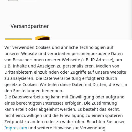
Versandpartner
Wir verwenden Cookies und ähnliche Technologien auf
Wir verwenden Cookies und ähnliche Technologien auf
unserer Website und verarbeiten personenbezogene Daten
unserer Website und verarbeiten personenbezogene Daten
von Besucher:innen unserer Webseite (z.B. IP-Adresse), um
von Besucher:innen unserer Webseite (z.B. IP-Adresse), um
z.B. Inhalte und Anzeigen zu personalisieren, Medien von
z.B. Inhalte und Anzeigen zu personalisieren, Medien von
Drittanbietern einzubinden oder Zugriffe auf unsere Website
Drittanbietern einzubinden oder Zugriffe auf unsere Website
zu analysieren. Die Datenverarbeitung erfolgt erst durch
zu analysieren. Die Datenverarbeitung erfolgt erst durch
gesetzte Cookies. Wir teilen diese Daten mit Dritten, die wir in
gesetzte Cookies. Wir teilen diese Daten mit Dritten, die wir in
Service & Kontakt
den Einstellungen benennen.
den Einstellungen benennen.
Die Datenverarbeitung kann mit Einwilligung oder aufgrund
Die Datenverarbeitung kann mit Einwilligung oder aufgrund
eines berechtigten Interesses erfolgen. Die Zustimmung
eines berechtigten Interesses erfolgen. Die Zustimmung
Wünschen Sie einen Rückruf?
kann erteilt oder abgelehnt werden. Es besteht das Recht,
kann erteilt oder abgelehnt werden. Es besteht das Recht,
service@klamato.de
nicht einzuwilligen und die Einwilligung zu einem späteren
nicht einzuwilligen und die Einwilligung zu einem späteren
Zeitpunkt zu ändern oder zu widerrufen. Beachten Sie unser
Zeitpunkt zu ändern oder zu widerrufen. Beachten Sie unser
Impressum
Impressum
und weitere Hinweise zur Verwendung
und weitere Hinweise zur Verwendung
Schreiben Sie uns: