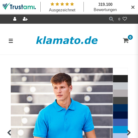
✕
0
0
☰