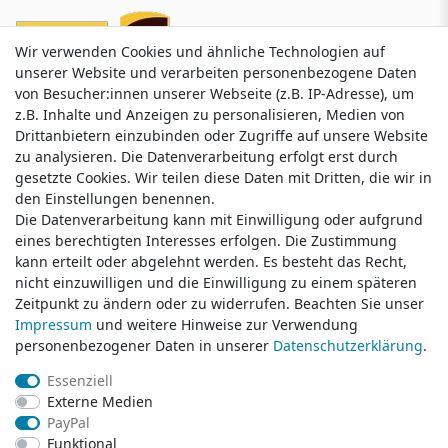
Wir verwenden Cookies und ähnliche Technologien auf
Wir verwenden Cookies und ähnliche Technologien auf
unserer Website und verarbeiten personenbezogene Daten
unserer Website und verarbeiten personenbezogene Daten
von Besucher:innen unserer Webseite (z.B. IP-Adresse), um
von Besucher:innen unserer Webseite (z.B. IP-Adresse), um
z.B. Inhalte und Anzeigen zu personalisieren, Medien von
z.B. Inhalte und Anzeigen zu personalisieren, Medien von
Drittanbietern einzubinden oder Zugriffe auf unsere Website
Drittanbietern einzubinden oder Zugriffe auf unsere Website
zu analysieren. Die Datenverarbeitung erfolgt erst durch
zu analysieren. Die Datenverarbeitung erfolgt erst durch
gesetzte Cookies. Wir teilen diese Daten mit Dritten, die wir in
gesetzte Cookies. Wir teilen diese Daten mit Dritten, die wir in
Service & Kontakt
den Einstellungen benennen.
den Einstellungen benennen.
Die Datenverarbeitung kann mit Einwilligung oder aufgrund
Die Datenverarbeitung kann mit Einwilligung oder aufgrund
eines berechtigten Interesses erfolgen. Die Zustimmung
eines berechtigten Interesses erfolgen. Die Zustimmung
Wünschen Sie einen Rückruf?
kann erteilt oder abgelehnt werden. Es besteht das Recht,
kann erteilt oder abgelehnt werden. Es besteht das Recht,
service@klamato.de
nicht einzuwilligen und die Einwilligung zu einem späteren
nicht einzuwilligen und die Einwilligung zu einem späteren
Zeitpunkt zu ändern oder zu widerrufen. Beachten Sie unser
Zeitpunkt zu ändern oder zu widerrufen. Beachten Sie unser
Impressum
Impressum
und weitere Hinweise zur Verwendung
und weitere Hinweise zur Verwendung
Schreiben Sie uns:
personenbezogener Daten in unserer
personenbezogener Daten in unserer
Daten­schutz­erklärung
Daten­schutz­erklärung
.
.
service@klamato.de
Essenziell
Essenziell
Externe Medien
Externe Medien
Durchschnittliche Bewertung von
klamato.de
bei Trustami:
5.00
/
5.00
mit
319.124
PayPal
PayPal
Bewertungen
Funktional
Funktional