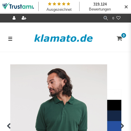
✕
0
0
☰