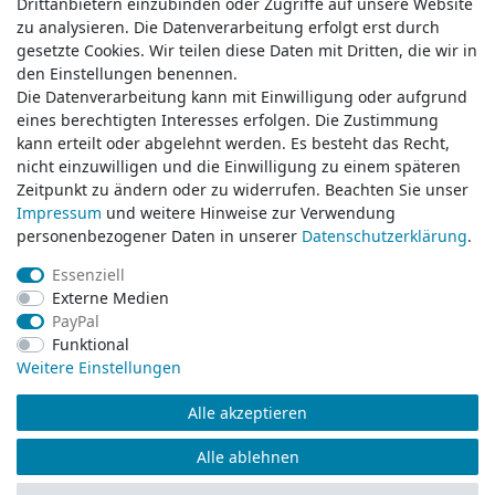
Drittanbietern einzubinden oder Zugriffe auf unsere Website
Drittanbietern einzubinden oder Zugriffe auf unsere Website
zu analysieren. Die Datenverarbeitung erfolgt erst durch
zu analysieren. Die Datenverarbeitung erfolgt erst durch
gesetzte Cookies. Wir teilen diese Daten mit Dritten, die wir in
gesetzte Cookies. Wir teilen diese Daten mit Dritten, die wir in
Service & Kontakt
den Einstellungen benennen.
den Einstellungen benennen.
Die Datenverarbeitung kann mit Einwilligung oder aufgrund
Die Datenverarbeitung kann mit Einwilligung oder aufgrund
eines berechtigten Interesses erfolgen. Die Zustimmung
eines berechtigten Interesses erfolgen. Die Zustimmung
Wünschen Sie einen Rückruf?
kann erteilt oder abgelehnt werden. Es besteht das Recht,
kann erteilt oder abgelehnt werden. Es besteht das Recht,
service@klamato.de
nicht einzuwilligen und die Einwilligung zu einem späteren
nicht einzuwilligen und die Einwilligung zu einem späteren
Zeitpunkt zu ändern oder zu widerrufen. Beachten Sie unser
Zeitpunkt zu ändern oder zu widerrufen. Beachten Sie unser
Impressum
Impressum
und weitere Hinweise zur Verwendung
und weitere Hinweise zur Verwendung
Schreiben Sie uns:
personenbezogener Daten in unserer
personenbezogener Daten in unserer
Daten­schutz­erklärung
Daten­schutz­erklärung
.
.
service@klamato.de
Essenziell
Essenziell
Externe Medien
Externe Medien
Durchschnittliche Bewertung von
klamato.de
bei Trustami:
5.00
/
5.00
mit
319.028
PayPal
PayPal
Bewertungen
Funktional
Funktional
|
Bewertungsgrundlage des Anbieters: 5 Verkaufs- und 3 Bewertungsplattformen
Weitere Einstellungen
Weitere Einstellungen
Alle akzeptieren
Alle akzeptieren
© Copyright 2026 klamato.de | Alle Rechte vorbehalten.
Alle ablehnen
Alle ablehnen