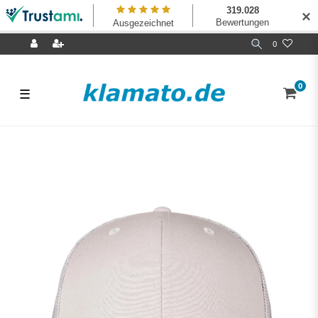
✕
0
0
☰