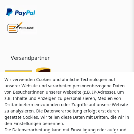
Versandpartner
Wir verwenden Cookies und ähnliche Technologien auf
Wir verwenden Cookies und ähnliche Technologien auf
unserer Website und verarbeiten personenbezogene Daten
unserer Website und verarbeiten personenbezogene Daten
von Besucher:innen unserer Webseite (z.B. IP-Adresse), um
von Besucher:innen unserer Webseite (z.B. IP-Adresse), um
z.B. Inhalte und Anzeigen zu personalisieren, Medien von
z.B. Inhalte und Anzeigen zu personalisieren, Medien von
Drittanbietern einzubinden oder Zugriffe auf unsere Website
Drittanbietern einzubinden oder Zugriffe auf unsere Website
zu analysieren. Die Datenverarbeitung erfolgt erst durch
zu analysieren. Die Datenverarbeitung erfolgt erst durch
gesetzte Cookies. Wir teilen diese Daten mit Dritten, die wir in
gesetzte Cookies. Wir teilen diese Daten mit Dritten, die wir in
Service & Kontakt
den Einstellungen benennen.
den Einstellungen benennen.
Die Datenverarbeitung kann mit Einwilligung oder aufgrund
Die Datenverarbeitung kann mit Einwilligung oder aufgrund