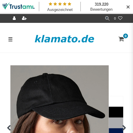
✕
0
0
☰