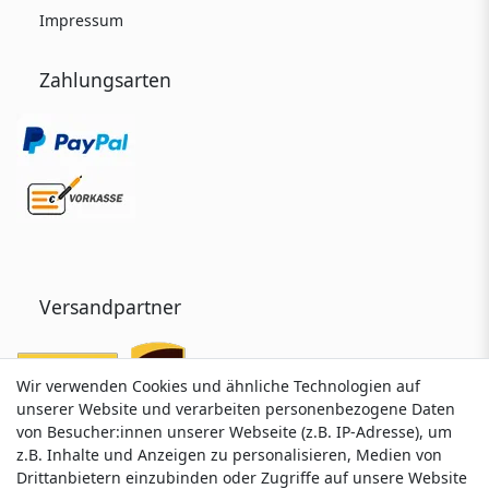
Impressum
Zahlungsarten
Versandpartner
Wir verwenden Cookies und ähnliche Technologien auf
Wir verwenden Cookies und ähnliche Technologien auf
unserer Website und verarbeiten personenbezogene Daten
unserer Website und verarbeiten personenbezogene Daten
von Besucher:innen unserer Webseite (z.B. IP-Adresse), um
von Besucher:innen unserer Webseite (z.B. IP-Adresse), um
z.B. Inhalte und Anzeigen zu personalisieren, Medien von
z.B. Inhalte und Anzeigen zu personalisieren, Medien von
Drittanbietern einzubinden oder Zugriffe auf unsere Website
Drittanbietern einzubinden oder Zugriffe auf unsere Website