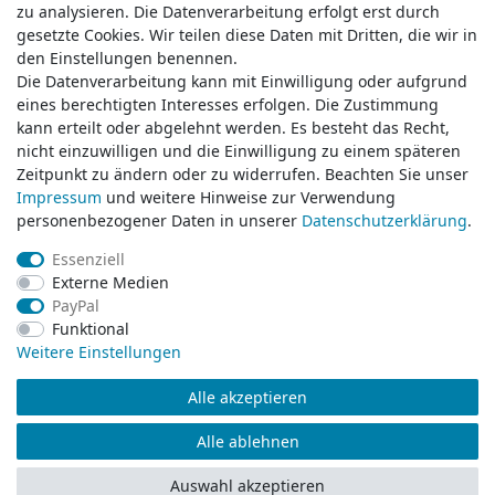
zu analysieren. Die Datenverarbeitung erfolgt erst durch
zu analysieren. Die Datenverarbeitung erfolgt erst durch
gesetzte Cookies. Wir teilen diese Daten mit Dritten, die wir in
gesetzte Cookies. Wir teilen diese Daten mit Dritten, die wir in
Service & Kontakt
den Einstellungen benennen.
den Einstellungen benennen.
Die Datenverarbeitung kann mit Einwilligung oder aufgrund
Die Datenverarbeitung kann mit Einwilligung oder aufgrund
eines berechtigten Interesses erfolgen. Die Zustimmung
eines berechtigten Interesses erfolgen. Die Zustimmung
Wünschen Sie einen Rückruf?
kann erteilt oder abgelehnt werden. Es besteht das Recht,
kann erteilt oder abgelehnt werden. Es besteht das Recht,
service@klamato.de
nicht einzuwilligen und die Einwilligung zu einem späteren
nicht einzuwilligen und die Einwilligung zu einem späteren
Zeitpunkt zu ändern oder zu widerrufen. Beachten Sie unser
Zeitpunkt zu ändern oder zu widerrufen. Beachten Sie unser
Impressum
Impressum
und weitere Hinweise zur Verwendung
und weitere Hinweise zur Verwendung
Schreiben Sie uns:
personenbezogener Daten in unserer
personenbezogener Daten in unserer
Daten­schutz­erklärung
Daten­schutz­erklärung
.
.
service@klamato.de
Essenziell
Essenziell
Externe Medien
Externe Medien
Durchschnittliche Bewertung von
klamato.de
bei Trustami:
5.00
/
5.00
mit
319.175
PayPal
PayPal
Bewertungen
Funktional
Funktional
|
Bewertungsgrundlage des Anbieters: 5 Verkaufs- und 3 Bewertungsplattformen
Weitere Einstellungen
Weitere Einstellungen
Alle akzeptieren
Alle akzeptieren
© Copyright 2026 klamato.de | Alle Rechte vorbehalten.
Alle ablehnen
Alle ablehnen
Auswahl akzeptieren
Auswahl akzeptieren