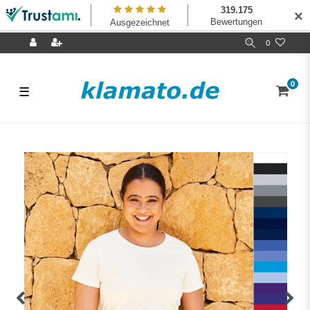
✕
0
0
☰