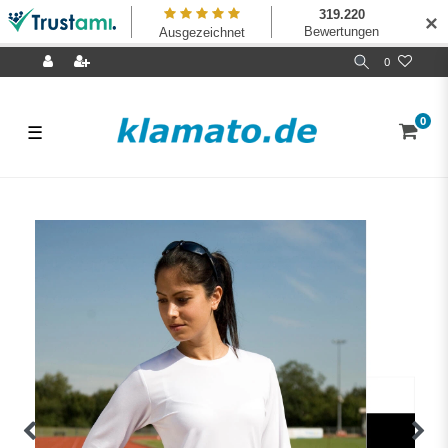
✕
0
0
☰