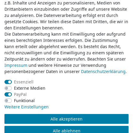
z.B. Inhalte und Anzeigen zu personalisieren, Medien von
z.B. Inhalte und Anzeigen zu personalisieren, Medien von
Drittanbietern einzubinden oder Zugriffe auf unsere Website
Drittanbietern einzubinden oder Zugriffe auf unsere Website
zu analysieren. Die Datenverarbeitung erfolgt erst durch
zu analysieren. Die Datenverarbeitung erfolgt erst durch
gesetzte Cookies. Wir teilen diese Daten mit Dritten, die wir in
gesetzte Cookies. Wir teilen diese Daten mit Dritten, die wir in
Service & Kontakt
den Einstellungen benennen.
den Einstellungen benennen.
Die Datenverarbeitung kann mit Einwilligung oder aufgrund
Die Datenverarbeitung kann mit Einwilligung oder aufgrund
eines berechtigten Interesses erfolgen. Die Zustimmung
eines berechtigten Interesses erfolgen. Die Zustimmung
Wünschen Sie einen Rückruf?
kann erteilt oder abgelehnt werden. Es besteht das Recht,
kann erteilt oder abgelehnt werden. Es besteht das Recht,
service@klamato.de
nicht einzuwilligen und die Einwilligung zu einem späteren
nicht einzuwilligen und die Einwilligung zu einem späteren
Zeitpunkt zu ändern oder zu widerrufen. Beachten Sie unser
Zeitpunkt zu ändern oder zu widerrufen. Beachten Sie unser
Impressum
Impressum
und weitere Hinweise zur Verwendung
und weitere Hinweise zur Verwendung
Schreiben Sie uns:
personenbezogener Daten in unserer
personenbezogener Daten in unserer
Daten­schutz­erklärung
Daten­schutz­erklärung
.
.
service@klamato.de
Essenziell
Essenziell
Externe Medien
Externe Medien
Durchschnittliche Bewertung von
klamato.de
bei Trustami:
5.00
/
5.00
mit
319.220
PayPal
PayPal
Bewertungen
Funktional
Funktional
|
Bewertungsgrundlage des Anbieters: 5 Verkaufs- und 3 Bewertungsplattformen
Weitere Einstellungen
Weitere Einstellungen
Alle akzeptieren
Alle akzeptieren
© Copyright 2026 klamato.de | Alle Rechte vorbehalten.
Alle ablehnen
Alle ablehnen