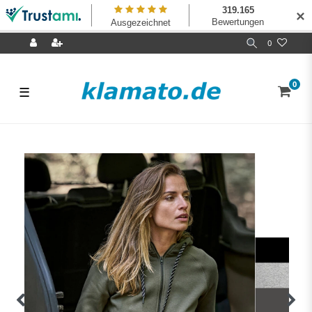
✕
0
0
☰