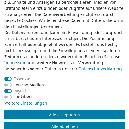
z.B. Inhalte und Anzeigen zu personalisieren, Medien von
z.B. Inhalte und Anzeigen zu personalisieren, Medien von
Drittanbietern einzubinden oder Zugriffe auf unsere Website
Drittanbietern einzubinden oder Zugriffe auf unsere Website
zu analysieren. Die Datenverarbeitung erfolgt erst durch
zu analysieren. Die Datenverarbeitung erfolgt erst durch
gesetzte Cookies. Wir teilen diese Daten mit Dritten, die wir in
gesetzte Cookies. Wir teilen diese Daten mit Dritten, die wir in
Service & Kontakt
den Einstellungen benennen.
den Einstellungen benennen.
Die Datenverarbeitung kann mit Einwilligung oder aufgrund
Die Datenverarbeitung kann mit Einwilligung oder aufgrund
eines berechtigten Interesses erfolgen. Die Zustimmung
eines berechtigten Interesses erfolgen. Die Zustimmung
Wünschen Sie einen Rückruf?
kann erteilt oder abgelehnt werden. Es besteht das Recht,
kann erteilt oder abgelehnt werden. Es besteht das Recht,
service@klamato.de
nicht einzuwilligen und die Einwilligung zu einem späteren
nicht einzuwilligen und die Einwilligung zu einem späteren
Zeitpunkt zu ändern oder zu widerrufen. Beachten Sie unser
Zeitpunkt zu ändern oder zu widerrufen. Beachten Sie unser
Impressum
Impressum
und weitere Hinweise zur Verwendung
und weitere Hinweise zur Verwendung
Schreiben Sie uns:
personenbezogener Daten in unserer
personenbezogener Daten in unserer
Daten­schutz­erklärung
Daten­schutz­erklärung
.
.
service@klamato.de
Essenziell
Essenziell
Externe Medien
Externe Medien
Durchschnittliche Bewertung von
klamato.de
bei Trustami:
5.00
/
5.00
mit
319.165
PayPal
PayPal
Bewertungen
Funktional
Funktional
|
Bewertungsgrundlage des Anbieters: 5 Verkaufs- und 3 Bewertungsplattformen
Weitere Einstellungen
Weitere Einstellungen
Alle akzeptieren
Alle akzeptieren
© Copyright 2026 klamato.de | Alle Rechte vorbehalten.
Alle ablehnen
Alle ablehnen