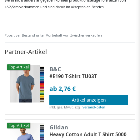
Wenn nicht anders angegeben können produktionsseitige Toleranzen von
+/-2,5cm vorkommen und sind damit im akzeptablen Bereich
*positiver Bestand unter Vorbehalt von Zwischenverkäufen
Partner-Artikel
Top-Artikel
B&C
#E190 T-Shirt TU03T
ab 2,76 €
Artikel anzeigen
inkl. ges. MwSt.
zzgl.
Versandkosten
Top-Artikel
Gildan
Heavy Cotton Adult T-Shirt 5000