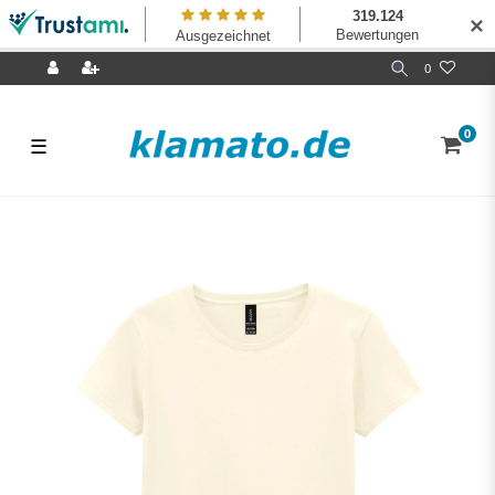
✕
0
0
☰