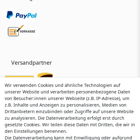
Versandpartner
Wir verwenden Cookies und ähnliche Technologien auf
Wir verwenden Cookies und ähnliche Technologien auf
unserer Website und verarbeiten personenbezogene Daten
unserer Website und verarbeiten personenbezogene Daten
von Besucher:innen unserer Webseite (z.B. IP-Adresse), um
von Besucher:innen unserer Webseite (z.B. IP-Adresse), um
z.B. Inhalte und Anzeigen zu personalisieren, Medien von
z.B. Inhalte und Anzeigen zu personalisieren, Medien von
Drittanbietern einzubinden oder Zugriffe auf unsere Website
Drittanbietern einzubinden oder Zugriffe auf unsere Website
zu analysieren. Die Datenverarbeitung erfolgt erst durch
zu analysieren. Die Datenverarbeitung erfolgt erst durch
gesetzte Cookies. Wir teilen diese Daten mit Dritten, die wir in
gesetzte Cookies. Wir teilen diese Daten mit Dritten, die wir in
Service & Kontakt
den Einstellungen benennen.
den Einstellungen benennen.
Die Datenverarbeitung kann mit Einwilligung oder aufgrund
Die Datenverarbeitung kann mit Einwilligung oder aufgrund