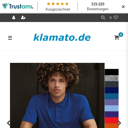
✕
0
0
☰