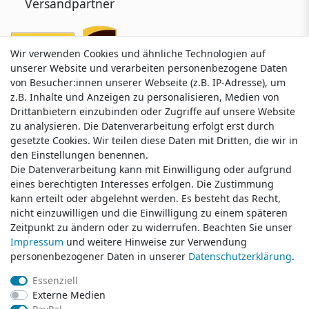
Versandpartner
Wir verwenden Cookies und ähnliche Technologien auf
Wir verwenden Cookies und ähnliche Technologien auf
unserer Website und verarbeiten personenbezogene Daten
unserer Website und verarbeiten personenbezogene Daten
von Besucher:innen unserer Webseite (z.B. IP-Adresse), um
von Besucher:innen unserer Webseite (z.B. IP-Adresse), um
z.B. Inhalte und Anzeigen zu personalisieren, Medien von
z.B. Inhalte und Anzeigen zu personalisieren, Medien von
Drittanbietern einzubinden oder Zugriffe auf unsere Website
Drittanbietern einzubinden oder Zugriffe auf unsere Website
zu analysieren. Die Datenverarbeitung erfolgt erst durch
zu analysieren. Die Datenverarbeitung erfolgt erst durch
gesetzte Cookies. Wir teilen diese Daten mit Dritten, die wir in
gesetzte Cookies. Wir teilen diese Daten mit Dritten, die wir in
Service & Kontakt
den Einstellungen benennen.
den Einstellungen benennen.
Die Datenverarbeitung kann mit Einwilligung oder aufgrund
Die Datenverarbeitung kann mit Einwilligung oder aufgrund
eines berechtigten Interesses erfolgen. Die Zustimmung
eines berechtigten Interesses erfolgen. Die Zustimmung
Wünschen Sie einen Rückruf?
kann erteilt oder abgelehnt werden. Es besteht das Recht,
kann erteilt oder abgelehnt werden. Es besteht das Recht,
service@klamato.de
nicht einzuwilligen und die Einwilligung zu einem späteren
nicht einzuwilligen und die Einwilligung zu einem späteren
Zeitpunkt zu ändern oder zu widerrufen. Beachten Sie unser
Zeitpunkt zu ändern oder zu widerrufen. Beachten Sie unser
Impressum
Impressum
und weitere Hinweise zur Verwendung
und weitere Hinweise zur Verwendung
Schreiben Sie uns:
personenbezogener Daten in unserer
personenbezogener Daten in unserer
Daten­schutz­erklärung
Daten­schutz­erklärung
.
.
service@klamato.de
Essenziell
Essenziell
Externe Medien
Externe Medien
Durchschnittliche Bewertung von
klamato.de
bei Trustami:
5.00
/
5.00
mit
319.220