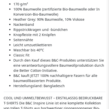
170 g/m²
100% Baumwolle (zertifizierte Bio-Baumwolle oder In
Konversion-Bio-Baumwolle)
Heather Grey: 90% Baumwolle, 10% Viskose
Nackenband
Rippstrickkragen und -bündchen
Knopfleiste mit 2 Knöpfen
Seitennähte
Leicht umzuetikettieren
Waschbar bis 40°C
Classic Fit
Durch den Kauf dieses B&C-Produktes unterstützen Sie
eine verantwortungsvollere Baumwollproduktion durch
die Better Cotton-Initiative.
B&C kauft JETZT 100% nachhaltigere Fasern für alle
baumwollbasierten Produkte.
Herstellungsland:
Bangladesch
COOL UND UMWELTBEWUSST – ERSTKLASSIG BEDRUCKBARE
T-SHIRTS Die B&C Inspire Linie ist eine komplette Kollektion
von tollen T-Shirts aus hochwertiger ringgesponnener Bio-