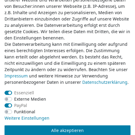
von Besucher:innen unserer Webseite (z.B. IP-Adresse), um
von Besucher:innen unserer Webseite (z.B. IP-Adresse), um
z.B. Inhalte und Anzeigen zu personalisieren, Medien von
z.B. Inhalte und Anzeigen zu personalisieren, Medien von
Drittanbietern einzubinden oder Zugriffe auf unsere Website
Drittanbietern einzubinden oder Zugriffe auf unsere Website
zu analysieren. Die Datenverarbeitung erfolgt erst durch
zu analysieren. Die Datenverarbeitung erfolgt erst durch
gesetzte Cookies. Wir teilen diese Daten mit Dritten, die wir in
gesetzte Cookies. Wir teilen diese Daten mit Dritten, die wir in
Service & Kontakt
den Einstellungen benennen.
den Einstellungen benennen.
Die Datenverarbeitung kann mit Einwilligung oder aufgrund
Die Datenverarbeitung kann mit Einwilligung oder aufgrund
eines berechtigten Interesses erfolgen. Die Zustimmung
eines berechtigten Interesses erfolgen. Die Zustimmung
Wünschen Sie einen Rückruf?
kann erteilt oder abgelehnt werden. Es besteht das Recht,
kann erteilt oder abgelehnt werden. Es besteht das Recht,
service@klamato.de
nicht einzuwilligen und die Einwilligung zu einem späteren
nicht einzuwilligen und die Einwilligung zu einem späteren
Zeitpunkt zu ändern oder zu widerrufen. Beachten Sie unser
Zeitpunkt zu ändern oder zu widerrufen. Beachten Sie unser
Impressum
Impressum
und weitere Hinweise zur Verwendung
und weitere Hinweise zur Verwendung
Schreiben Sie uns:
personenbezogener Daten in unserer
personenbezogener Daten in unserer
Daten­schutz­erklärung
Daten­schutz­erklärung
.
.
service@klamato.de
Essenziell
Essenziell
Externe Medien
Externe Medien
Durchschnittliche Bewertung von
klamato.de
bei Trustami:
5.00
/
5.00
mit
319.186
PayPal
PayPal
Bewertungen
Funktional
Funktional
|
Bewertungsgrundlage des Anbieters: 5 Verkaufs- und 3 Bewertungsplattformen
Weitere Einstellungen
Weitere Einstellungen
Alle akzeptieren
Alle akzeptieren