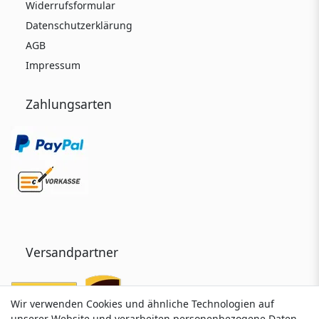
Widerrufsformular
Datenschutzerklärung
AGB
Impressum
Zahlungsarten
Versandpartner
Wir verwenden Cookies und ähnliche Technologien auf
Wir verwenden Cookies und ähnliche Technologien auf
unserer Website und verarbeiten personenbezogene Daten
unserer Website und verarbeiten personenbezogene Daten