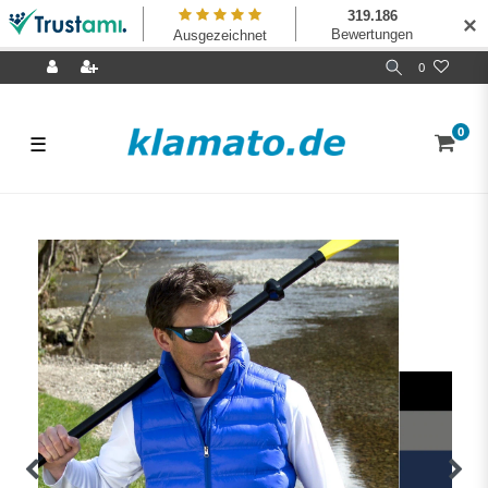
✕
0
0
☰