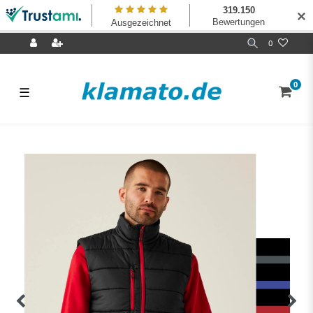
✕
0
0
☰