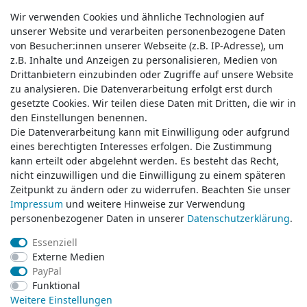
Wir verwenden Cookies und ähnliche Technologien auf
Wir verwenden Cookies und ähnliche Technologien auf
unserer Website und verarbeiten personenbezogene Daten
unserer Website und verarbeiten personenbezogene Daten
von Besucher:innen unserer Webseite (z.B. IP-Adresse), um
von Besucher:innen unserer Webseite (z.B. IP-Adresse), um
z.B. Inhalte und Anzeigen zu personalisieren, Medien von
z.B. Inhalte und Anzeigen zu personalisieren, Medien von
Drittanbietern einzubinden oder Zugriffe auf unsere Website
Drittanbietern einzubinden oder Zugriffe auf unsere Website
zu analysieren. Die Datenverarbeitung erfolgt erst durch
zu analysieren. Die Datenverarbeitung erfolgt erst durch
gesetzte Cookies. Wir teilen diese Daten mit Dritten, die wir in
gesetzte Cookies. Wir teilen diese Daten mit Dritten, die wir in
Service & Kontakt
den Einstellungen benennen.
den Einstellungen benennen.
Die Datenverarbeitung kann mit Einwilligung oder aufgrund
Die Datenverarbeitung kann mit Einwilligung oder aufgrund
eines berechtigten Interesses erfolgen. Die Zustimmung
eines berechtigten Interesses erfolgen. Die Zustimmung
Wünschen Sie einen Rückruf?
kann erteilt oder abgelehnt werden. Es besteht das Recht,
kann erteilt oder abgelehnt werden. Es besteht das Recht,
service@klamato.de
nicht einzuwilligen und die Einwilligung zu einem späteren
nicht einzuwilligen und die Einwilligung zu einem späteren
Zeitpunkt zu ändern oder zu widerrufen. Beachten Sie unser
Zeitpunkt zu ändern oder zu widerrufen. Beachten Sie unser
Impressum
Impressum
und weitere Hinweise zur Verwendung
und weitere Hinweise zur Verwendung
Schreiben Sie uns:
personenbezogener Daten in unserer
personenbezogener Daten in unserer
Daten­schutz­erklärung
Daten­schutz­erklärung
.
.
service@klamato.de
Essenziell
Essenziell
Externe Medien
Externe Medien
Durchschnittliche Bewertung von
klamato.de
bei Trustami:
5.00
/
5.00
mit
319.150
PayPal
PayPal
Bewertungen
Funktional
Funktional
|
Bewertungsgrundlage des Anbieters: 5 Verkaufs- und 3 Bewertungsplattformen
Weitere Einstellungen
Weitere Einstellungen