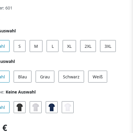
er:
601
Auswahl
ahl
S
M
L
XL
2XL
3XL
Auswahl
ahl
Blau
Grau
Schwarz
Weiß
be:
Keine Auswahl
ahl
 €