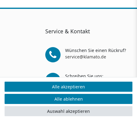
Service & Kontakt
Wünschen Sie einen Rückruf?
service@klamato.de
Schreiben Sie uns:
service@klamato.de
Alle akzeptieren
Alle akzeptieren
Alle ablehnen
Alle ablehnen
ers: 5 Verkaufs- und 3 Bewertungsplattformen
Auswahl akzeptieren
Auswahl akzeptieren