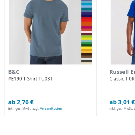
B&C
Russell 
#E190 T-Shirt TU03T
Classic T 
ab 2,76 €
ab 3,01 €
inkl. ges. MwSt.
zzgl.
Versandkosten
inkl. ges. MwSt.
z