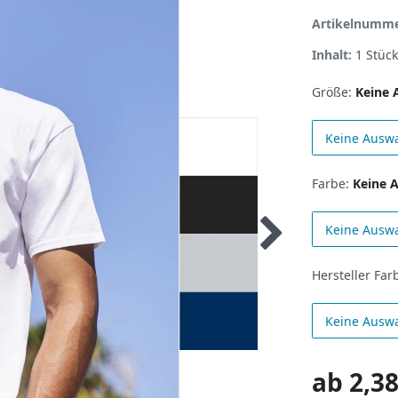
Artikelnumm
Inhalt:
1
Stück
Größe:
Keine 
Keine Ausw
Farbe:
Keine 
Keine Ausw
Hersteller Far
Keine Ausw
ab
2,38