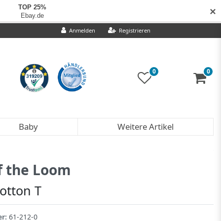
✕
Anmelden
Registrieren
0
0
Baby
Weitere Artikel
of the Loom
otton T
er:
61-212-0