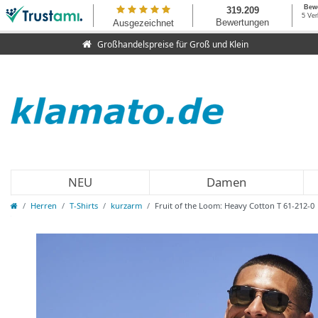
Großhandelspreise für Groß und Klein
NEU
Damen
Herren
T-Shirts
kurzarm
Fruit of the Loom: Heavy Cotton T 61-212-0