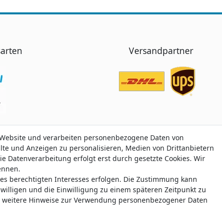
arten
Versandpartner
 Website und verarbeiten personenbezogene Daten von
 Website und verarbeiten personenbezogene Daten von
alte und Anzeigen zu personalisieren, Medien von Drittanbietern
alte und Anzeigen zu personalisieren, Medien von Drittanbietern
ie Datenverarbeitung erfolgt erst durch gesetzte Cookies. Wir
ie Datenverarbeitung erfolgt erst durch gesetzte Cookies. Wir
nennen.
nennen.
nes berechtigten Interesses erfolgen. Die Zustimmung kann
nes berechtigten Interesses erfolgen. Die Zustimmung kann
 Trustami:
5.00
/
5.00
mit
319.209
Bewertungen
|
Bewertungsgrundlage des Anbiet
uwilligen und die Einwilligung zu einem späteren Zeitpunkt zu
uwilligen und die Einwilligung zu einem späteren Zeitpunkt zu
weitere Hinweise zur Verwendung personenbezogener Daten
weitere Hinweise zur Verwendung personenbezogener Daten
© Copyright 2026 klamato.de | Alle Rechte vorbehalten.