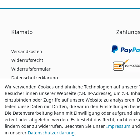
Klamato
Zahlungs
Versandkosten
Widerrufsrecht
Widerrufsformular
Datenschutzerklärung
AGB
Wir verwenden Cookies und ähnliche Technologien auf unserer
Wir verwenden Cookies und ähnliche Technologien auf unserer
Besucher:innen unserer Webseite (z.B. IP-Adresse), um z.B. Inh
Besucher:innen unserer Webseite (z.B. IP-Adresse), um z.B. Inh
Impressum
einzubinden oder Zugriffe auf unsere Website zu analysieren. D
einzubinden oder Zugriffe auf unsere Website zu analysieren. D
teilen diese Daten mit Dritten, die wir in den Einstellungen be
teilen diese Daten mit Dritten, die wir in den Einstellungen be
Die Datenverarbeitung kann mit Einwilligung oder aufgrund ei
Die Datenverarbeitung kann mit Einwilligung oder aufgrund ei
Durchschnittliche Bewertung von
klamato.de
bei
erteilt oder abgelehnt werden. Es besteht das Recht, nicht einz
erteilt oder abgelehnt werden. Es besteht das Recht, nicht einz
ändern oder zu widerrufen. Beachten Sie unser
ändern oder zu widerrufen. Beachten Sie unser
Impressum
Impressum
und 
und 
in unserer
in unserer
Daten­schutz­erklärung
Daten­schutz­erklärung
.
.