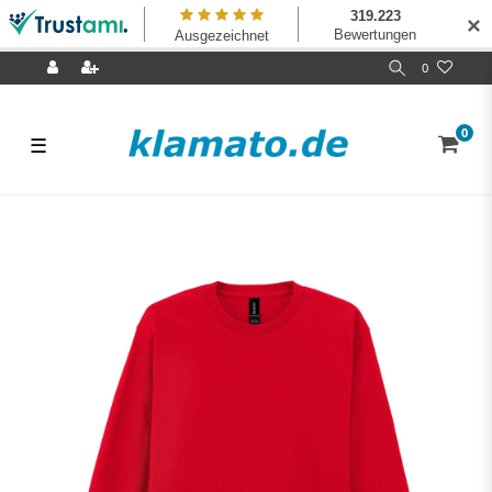
✕
0
0
☰