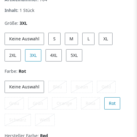
Inhalt:
1
Stück
Größe:
3XL
Keine Auswahl
S
M
L
XL
2XL
3XL
4XL
5XL
Farbe:
Rot
Keine Auswahl
Blau
Braun
Gold
Grau
Grün
Orange
Rosa
Rot
Schwarz
Weiß
Hersteller Farbe:
Red