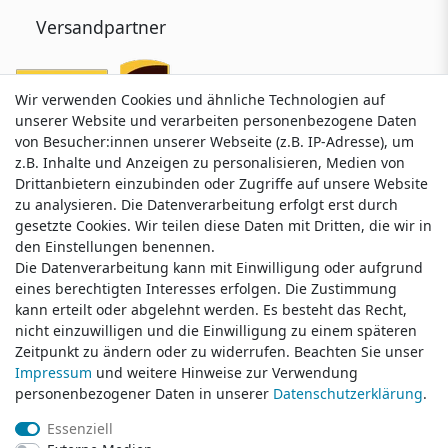
Versandpartner
Wir verwenden Cookies und ähnliche Technologien auf
Wir verwenden Cookies und ähnliche Technologien auf
unserer Website und verarbeiten personenbezogene Daten
unserer Website und verarbeiten personenbezogene Daten
von Besucher:innen unserer Webseite (z.B. IP-Adresse), um
von Besucher:innen unserer Webseite (z.B. IP-Adresse), um
z.B. Inhalte und Anzeigen zu personalisieren, Medien von
z.B. Inhalte und Anzeigen zu personalisieren, Medien von
Drittanbietern einzubinden oder Zugriffe auf unsere Website
Drittanbietern einzubinden oder Zugriffe auf unsere Website
zu analysieren. Die Datenverarbeitung erfolgt erst durch
zu analysieren. Die Datenverarbeitung erfolgt erst durch
gesetzte Cookies. Wir teilen diese Daten mit Dritten, die wir in
gesetzte Cookies. Wir teilen diese Daten mit Dritten, die wir in
Service & Kontakt
den Einstellungen benennen.
den Einstellungen benennen.
Die Datenverarbeitung kann mit Einwilligung oder aufgrund
Die Datenverarbeitung kann mit Einwilligung oder aufgrund
eines berechtigten Interesses erfolgen. Die Zustimmung
eines berechtigten Interesses erfolgen. Die Zustimmung
Wünschen Sie einen Rückruf?
kann erteilt oder abgelehnt werden. Es besteht das Recht,
kann erteilt oder abgelehnt werden. Es besteht das Recht,
service@klamato.de
nicht einzuwilligen und die Einwilligung zu einem späteren
nicht einzuwilligen und die Einwilligung zu einem späteren
Zeitpunkt zu ändern oder zu widerrufen. Beachten Sie unser
Zeitpunkt zu ändern oder zu widerrufen. Beachten Sie unser
Impressum
Impressum
und weitere Hinweise zur Verwendung
und weitere Hinweise zur Verwendung
Schreiben Sie uns:
personenbezogener Daten in unserer
personenbezogener Daten in unserer
Daten­schutz­erklärung
Daten­schutz­erklärung
.
.
service@klamato.de
Essenziell
Essenziell