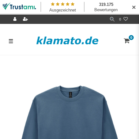
✕
0
0
☰