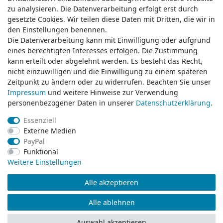
zu analysieren. Die Datenverarbeitung erfolgt erst durch
zu analysieren. Die Datenverarbeitung erfolgt erst durch
gesetzte Cookies. Wir teilen diese Daten mit Dritten, die wir in
gesetzte Cookies. Wir teilen diese Daten mit Dritten, die wir in
Service & Kontakt
den Einstellungen benennen.
den Einstellungen benennen.
Die Datenverarbeitung kann mit Einwilligung oder aufgrund
Die Datenverarbeitung kann mit Einwilligung oder aufgrund
eines berechtigten Interesses erfolgen. Die Zustimmung
eines berechtigten Interesses erfolgen. Die Zustimmung
Wünschen Sie einen Rückruf?
kann erteilt oder abgelehnt werden. Es besteht das Recht,
kann erteilt oder abgelehnt werden. Es besteht das Recht,
service@klamato.de
nicht einzuwilligen und die Einwilligung zu einem späteren
nicht einzuwilligen und die Einwilligung zu einem späteren
Zeitpunkt zu ändern oder zu widerrufen. Beachten Sie unser
Zeitpunkt zu ändern oder zu widerrufen. Beachten Sie unser
Impressum
Impressum
und weitere Hinweise zur Verwendung
und weitere Hinweise zur Verwendung
Schreiben Sie uns:
personenbezogener Daten in unserer
personenbezogener Daten in unserer
Daten­schutz­erklärung
Daten­schutz­erklärung
.
.
service@klamato.de
Essenziell
Essenziell
Externe Medien
Externe Medien
Durchschnittliche Bewertung von
klamato.de
bei Trustami:
5.00
/
5.00
mit
319.175
PayPal
PayPal
Bewertungen
Funktional
Funktional
|
Bewertungsgrundlage des Anbieters: 5 Verkaufs- und 3 Bewertungsplattformen
Weitere Einstellungen
Weitere Einstellungen
Alle akzeptieren
Alle akzeptieren
© Copyright 2026 klamato.de | Alle Rechte vorbehalten.
Alle ablehnen
Alle ablehnen
Auswahl akzeptieren
Auswahl akzeptieren