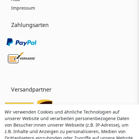
Impressum
Zahlungsarten
Versandpartner
Wir verwenden Cookies und ähnliche Technologien auf
Wir verwenden Cookies und ähnliche Technologien auf
unserer Website und verarbeiten personenbezogene Daten
unserer Website und verarbeiten personenbezogene Daten
von Besucher:innen unserer Webseite (z.B. IP-Adresse), um
von Besucher:innen unserer Webseite (z.B. IP-Adresse), um
z.B. Inhalte und Anzeigen zu personalisieren, Medien von
z.B. Inhalte und Anzeigen zu personalisieren, Medien von
Drittanbietern einzubinden oder Zugriffe auf unsere Website
Drittanbietern einzubinden oder Zugriffe auf unsere Website