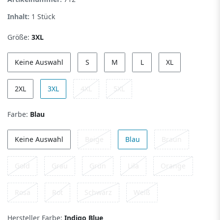
Inhalt:
1
Stück
Größe:
3XL
Keine Auswahl
S
M
L
XL
2XL
3XL
4XL
5XL
Farbe:
Blau
Keine Auswahl
Beige
Blau
Braun
Gold
Grau
Grün
Lila
Orange
Rosa
Rot
Schwarz
Weiß
Hersteller Farbe:
Indigo Blue