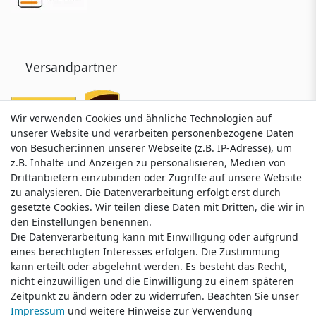
Versandpartner
Wir verwenden Cookies und ähnliche Technologien auf
Wir verwenden Cookies und ähnliche Technologien auf
unserer Website und verarbeiten personenbezogene Daten
unserer Website und verarbeiten personenbezogene Daten
von Besucher:innen unserer Webseite (z.B. IP-Adresse), um
von Besucher:innen unserer Webseite (z.B. IP-Adresse), um
z.B. Inhalte und Anzeigen zu personalisieren, Medien von
z.B. Inhalte und Anzeigen zu personalisieren, Medien von
Drittanbietern einzubinden oder Zugriffe auf unsere Website
Drittanbietern einzubinden oder Zugriffe auf unsere Website
zu analysieren. Die Datenverarbeitung erfolgt erst durch
zu analysieren. Die Datenverarbeitung erfolgt erst durch
gesetzte Cookies. Wir teilen diese Daten mit Dritten, die wir in
gesetzte Cookies. Wir teilen diese Daten mit Dritten, die wir in
Service & Kontakt
den Einstellungen benennen.
den Einstellungen benennen.
Die Datenverarbeitung kann mit Einwilligung oder aufgrund
Die Datenverarbeitung kann mit Einwilligung oder aufgrund
eines berechtigten Interesses erfolgen. Die Zustimmung
eines berechtigten Interesses erfolgen. Die Zustimmung
Wünschen Sie einen Rückruf?
kann erteilt oder abgelehnt werden. Es besteht das Recht,
kann erteilt oder abgelehnt werden. Es besteht das Recht,
service@klamato.de
nicht einzuwilligen und die Einwilligung zu einem späteren
nicht einzuwilligen und die Einwilligung zu einem späteren
Zeitpunkt zu ändern oder zu widerrufen. Beachten Sie unser
Zeitpunkt zu ändern oder zu widerrufen. Beachten Sie unser
Impressum
Impressum
und weitere Hinweise zur Verwendung
und weitere Hinweise zur Verwendung