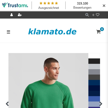
✕
0
0
☰