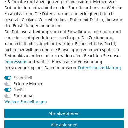
z.B. Inhalte und Anzeigen zu personalisieren, Medien von
z.B. Inhalte und Anzeigen zu personalisieren, Medien von
Drittanbietern einzubinden oder Zugriffe auf unsere Website
Drittanbietern einzubinden oder Zugriffe auf unsere Website
zu analysieren. Die Datenverarbeitung erfolgt erst durch
zu analysieren. Die Datenverarbeitung erfolgt erst durch
gesetzte Cookies. Wir teilen diese Daten mit Dritten, die wir in
gesetzte Cookies. Wir teilen diese Daten mit Dritten, die wir in
Service & Kontakt
den Einstellungen benennen.
den Einstellungen benennen.
Die Datenverarbeitung kann mit Einwilligung oder aufgrund
Die Datenverarbeitung kann mit Einwilligung oder aufgrund
eines berechtigten Interesses erfolgen. Die Zustimmung
eines berechtigten Interesses erfolgen. Die Zustimmung
Wünschen Sie einen Rückruf?
kann erteilt oder abgelehnt werden. Es besteht das Recht,
kann erteilt oder abgelehnt werden. Es besteht das Recht,
service@klamato.de
nicht einzuwilligen und die Einwilligung zu einem späteren
nicht einzuwilligen und die Einwilligung zu einem späteren
Zeitpunkt zu ändern oder zu widerrufen. Beachten Sie unser
Zeitpunkt zu ändern oder zu widerrufen. Beachten Sie unser
Impressum
Impressum
und weitere Hinweise zur Verwendung
und weitere Hinweise zur Verwendung
Schreiben Sie uns:
personenbezogener Daten in unserer
personenbezogener Daten in unserer
Daten­schutz­erklärung
Daten­schutz­erklärung
.
.
service@klamato.de
Essenziell
Essenziell
Externe Medien
Externe Medien
Durchschnittliche Bewertung von
klamato.de
bei Trustami:
5.00
/
5.00
mit
319.220
PayPal
PayPal
Bewertungen
Funktional
Funktional
|
Bewertungsgrundlage des Anbieters: 5 Verkaufs- und 3 Bewertungsplattformen
Weitere Einstellungen
Weitere Einstellungen
Alle akzeptieren
Alle akzeptieren
© Copyright 2026 klamato.de | Alle Rechte vorbehalten.
Alle ablehnen
Alle ablehnen