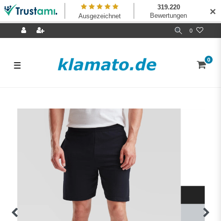
✕
0
0
☰