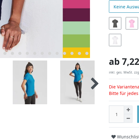
Keine Ausw
ab
7,22
inkl. ges. MwSt. zzg
Die Variantena
Bitte für jede
Wunschlis