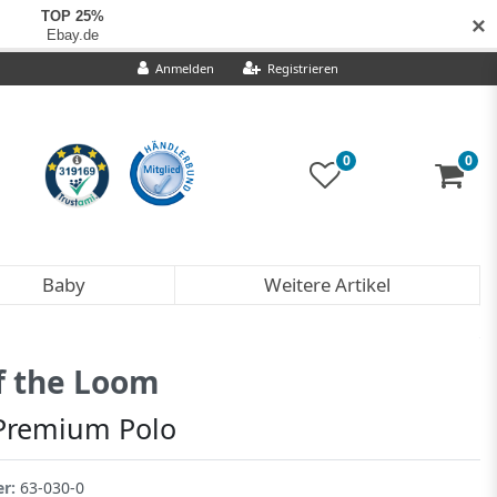
✕
Anmelden
Registrieren
0
0
Baby
Weitere Artikel
of the Loom
 Premium Polo
er:
63-030-0