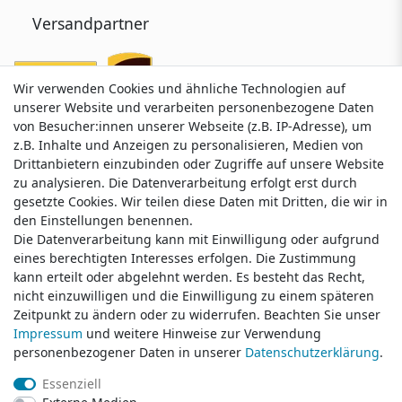
Versandpartner
Wir verwenden Cookies und ähnliche Technologien auf
Wir verwenden Cookies und ähnliche Technologien auf
unserer Website und verarbeiten personenbezogene Daten
unserer Website und verarbeiten personenbezogene Daten
von Besucher:innen unserer Webseite (z.B. IP-Adresse), um
von Besucher:innen unserer Webseite (z.B. IP-Adresse), um
z.B. Inhalte und Anzeigen zu personalisieren, Medien von
z.B. Inhalte und Anzeigen zu personalisieren, Medien von
Drittanbietern einzubinden oder Zugriffe auf unsere Website
Drittanbietern einzubinden oder Zugriffe auf unsere Website
zu analysieren. Die Datenverarbeitung erfolgt erst durch
zu analysieren. Die Datenverarbeitung erfolgt erst durch
gesetzte Cookies. Wir teilen diese Daten mit Dritten, die wir in
gesetzte Cookies. Wir teilen diese Daten mit Dritten, die wir in
Service & Kontakt
den Einstellungen benennen.
den Einstellungen benennen.
Die Datenverarbeitung kann mit Einwilligung oder aufgrund
Die Datenverarbeitung kann mit Einwilligung oder aufgrund
eines berechtigten Interesses erfolgen. Die Zustimmung
eines berechtigten Interesses erfolgen. Die Zustimmung
Wünschen Sie einen Rückruf?
kann erteilt oder abgelehnt werden. Es besteht das Recht,
kann erteilt oder abgelehnt werden. Es besteht das Recht,
service@klamato.de
nicht einzuwilligen und die Einwilligung zu einem späteren
nicht einzuwilligen und die Einwilligung zu einem späteren
Zeitpunkt zu ändern oder zu widerrufen. Beachten Sie unser
Zeitpunkt zu ändern oder zu widerrufen. Beachten Sie unser
Impressum
Impressum
und weitere Hinweise zur Verwendung
und weitere Hinweise zur Verwendung
Schreiben Sie uns:
personenbezogener Daten in unserer
personenbezogener Daten in unserer
Daten­schutz­erklärung
Daten­schutz­erklärung
.
.
service@klamato.de
Essenziell
Essenziell