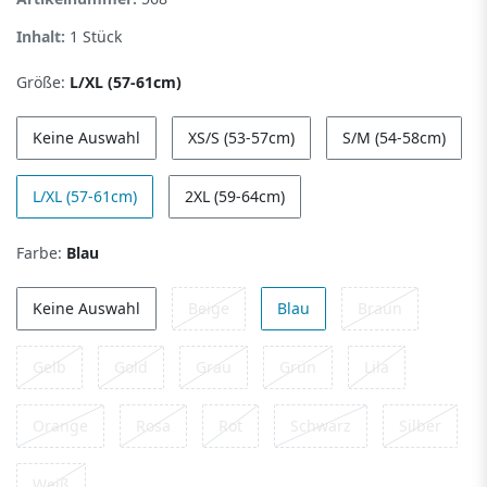
Inhalt:
1
Stück
Größe:
L/XL (57-61cm)
Keine Auswahl
XS/S (53-57cm)
S/M (54-58cm)
L/XL (57-61cm)
2XL (59-64cm)
Farbe:
Blau
Keine Auswahl
Beige
Blau
Braun
Gelb
Gold
Grau
Grün
Lila
Orange
Rosa
Rot
Schwarz
Silber
Weiß