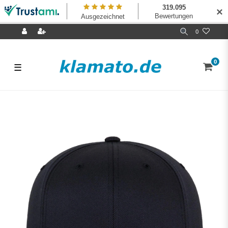
✕
0
0
☰