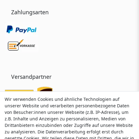
Zahlungsarten
Versandpartner
Wir verwenden Cookies und ähnliche Technologien auf
Wir verwenden Cookies und ähnliche Technologien auf
unserer Website und verarbeiten personenbezogene Daten
unserer Website und verarbeiten personenbezogene Daten
von Besucher:innen unserer Webseite (z.B. IP-Adresse), um
von Besucher:innen unserer Webseite (z.B. IP-Adresse), um
z.B. Inhalte und Anzeigen zu personalisieren, Medien von
z.B. Inhalte und Anzeigen zu personalisieren, Medien von
Drittanbietern einzubinden oder Zugriffe auf unsere Website
Drittanbietern einzubinden oder Zugriffe auf unsere Website
zu analysieren. Die Datenverarbeitung erfolgt erst durch
zu analysieren. Die Datenverarbeitung erfolgt erst durch
gesetzte Cookies. Wir teilen diese Daten mit Dritten, die wir in
gesetzte Cookies. Wir teilen diese Daten mit Dritten, die wir in