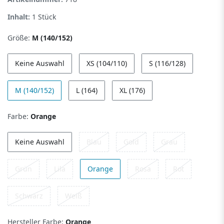
Inhalt:
1
Stück
Größe:
M (140/152)
Keine Auswahl
XS (104/110)
S (116/128)
M (140/152)
L (164)
XL (176)
Farbe:
Orange
Keine Auswahl
Blau
Gold
Grau
Grün
Lila
Orange
Rosa
Rot
Schwarz
Weiß
Hersteller Farbe:
Orange