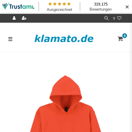
✕
0
0
☰