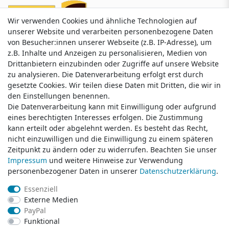
Wir verwenden Cookies und ähnliche Technologien auf
Wir verwenden Cookies und ähnliche Technologien auf
unserer Website und verarbeiten personenbezogene Daten
unserer Website und verarbeiten personenbezogene Daten
von Besucher:innen unserer Webseite (z.B. IP-Adresse), um
von Besucher:innen unserer Webseite (z.B. IP-Adresse), um
z.B. Inhalte und Anzeigen zu personalisieren, Medien von
z.B. Inhalte und Anzeigen zu personalisieren, Medien von
Drittanbietern einzubinden oder Zugriffe auf unsere Website
Drittanbietern einzubinden oder Zugriffe auf unsere Website
zu analysieren. Die Datenverarbeitung erfolgt erst durch
zu analysieren. Die Datenverarbeitung erfolgt erst durch
gesetzte Cookies. Wir teilen diese Daten mit Dritten, die wir in
gesetzte Cookies. Wir teilen diese Daten mit Dritten, die wir in
Service & Kontakt
den Einstellungen benennen.
den Einstellungen benennen.
Die Datenverarbeitung kann mit Einwilligung oder aufgrund
Die Datenverarbeitung kann mit Einwilligung oder aufgrund
eines berechtigten Interesses erfolgen. Die Zustimmung
eines berechtigten Interesses erfolgen. Die Zustimmung
Wünschen Sie einen Rückruf?
kann erteilt oder abgelehnt werden. Es besteht das Recht,
kann erteilt oder abgelehnt werden. Es besteht das Recht,
service@klamato.de
nicht einzuwilligen und die Einwilligung zu einem späteren
nicht einzuwilligen und die Einwilligung zu einem späteren
Zeitpunkt zu ändern oder zu widerrufen. Beachten Sie unser
Zeitpunkt zu ändern oder zu widerrufen. Beachten Sie unser
Impressum
Impressum
und weitere Hinweise zur Verwendung
und weitere Hinweise zur Verwendung
Schreiben Sie uns:
personenbezogener Daten in unserer
personenbezogener Daten in unserer
Daten­schutz­erklärung
Daten­schutz­erklärung
.
.
service@klamato.de
Essenziell
Essenziell
Externe Medien
Externe Medien
Durchschnittliche Bewertung von
klamato.de
bei Trustami:
5.00
/
5.00
mit
319.186
PayPal
PayPal
Bewertungen
Funktional
Funktional
|
Bewertungsgrundlage des Anbieters: 5 Verkaufs- und 3 Bewertungsplattformen