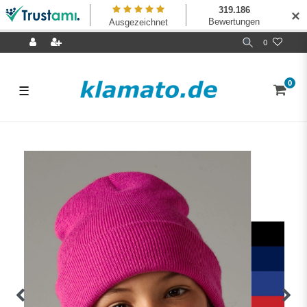
✕
0
0
☰