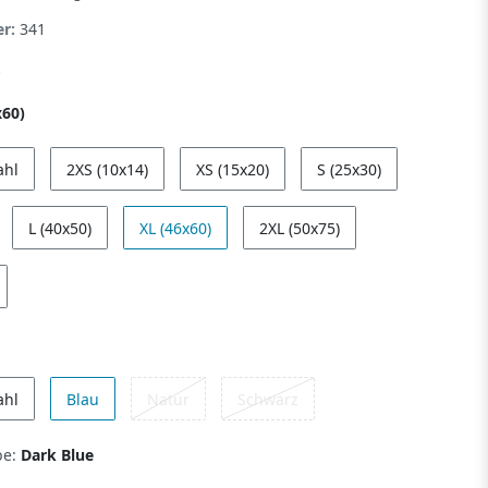
er:
341
x60)
ahl
2XS (10x14)
XS (15x20)
S (25x30)
L (40x50)
XL (46x60)
2XL (50x75)
ahl
Blau
Natur
Schwarz
be:
Dark Blue