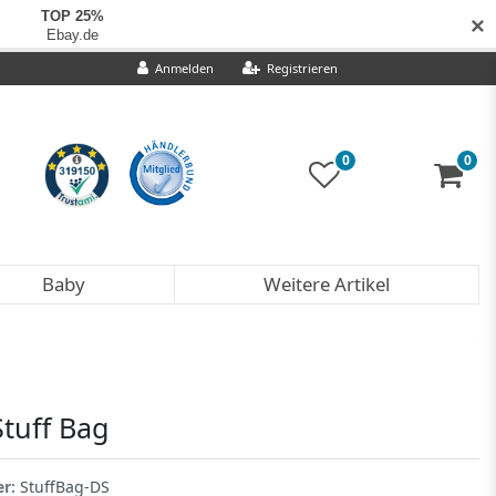
✕
Anmelden
Registrieren
0
0
Baby
Weitere Artikel
Stuff Bag
er:
StuffBag-DS