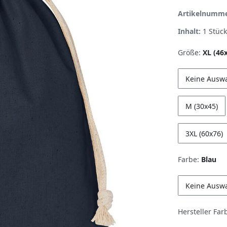
Artikelnumm
Inhalt:
1
Stück
Größe:
XL (46
Keine Ausw
M (30x45)
3XL (60x76)
Farbe:
Blau
Keine Ausw
Hersteller Far