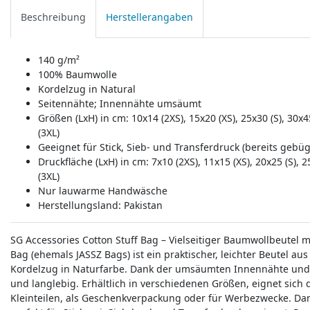
Beschreibung
Herstellerangaben
140 g/m²
100% Baumwolle
Kordelzug in Natural
Seitennähte; Innennähte umsäumt
Größen (LxH) in cm: 10x14 (2XS), 15x20 (XS), 25x30 (S), 30x45
(3XL)
Geeignet für Stick, Sieb- und Transferdruck (bereits gebüg
Druckfläche (LxH) in cm: 7x10 (2XS), 11x15 (XS), 20x25 (S), 2
(3XL)
Nur lauwarme Handwäsche
Herstellungsland:
Pakistan
SG Accessories Cotton Stuff Bag – Vielseitiger Baumwollbeutel m
Bag (ehemals JASSZ Bags) ist ein praktischer, leichter Beutel a
Kordelzug in Naturfarbe. Dank der umsäumten Innennähte und S
und langlebig. Erhältlich in verschiedenen Größen, eignet sich
Kleinteilen, als Geschenkverpackung oder für Werbezwecke. Dan