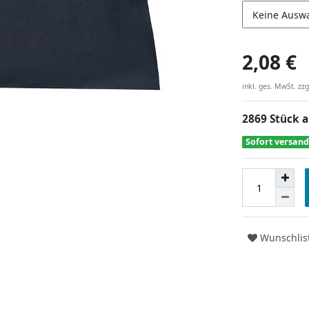
Keine Ausw
2,08 €
inkl. ges. MwSt. zzg
2869 Stück a
Sofort versand
Wunschlis