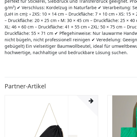
perfekt für Stickerei, Siebdruck und Transferdruck geeignet. Pr
g/m²) ✔ Verschluss: Kordelzug in Naturfarbe ✔ Verarbeitung:
(LxH in cm): ▫ 2XS: 10 × 14 cm – Druckfläche: 7 × 10 cm ▫ XS: 15 ×
– Druckfläche: 20 × 25 cm ▫ M: 30 × 45 cm – Druckfläche: 25 × 40 
XL: 46 × 60 cm – Druckfläche: 41 × 55 cm ▫ 2XL: 50 × 75 cm – Druc
Druckfläche: 55 × 71 cm ✔ Pflegehinweise: Nur lauwarme Handwä
nicht bügeln, nicht professionell reinigen ✔ Veredelung: Geeigne
gebügelt) Ein vielseitiger Baumwollbeutel, ideal für umweltbe
hochwertige, nachhaltige und bedruckbare Lösung suchen.
Partner-Artikel