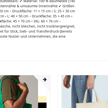
oduktdetails: ✔ Material: 100 % Baumwolle (140
 Seitennähte & umsäumte Innennähte ✔ Größen
 20 cm – Druckfläche: 11 × 15 cm ▫ S: 25 × 30 cm
cm ▫ L: 40 × 50 cm – Druckfläche: 35 × 45 cm ▫
kfläche: 45 × 70 cm ▫ 3XL: 60 × 76 cm –
sche, nicht bleichen, nicht trocknergeeignet,
t für Stick, Sieb- und Transferdruck (bereits
wusste Nutzer und Unternehmen, die eine