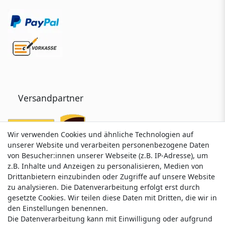
Versandpartner
Wir verwenden Cookies und ähnliche Technologien auf
Wir verwenden Cookies und ähnliche Technologien auf
unserer Website und verarbeiten personenbezogene Daten
unserer Website und verarbeiten personenbezogene Daten
von Besucher:innen unserer Webseite (z.B. IP-Adresse), um
von Besucher:innen unserer Webseite (z.B. IP-Adresse), um
z.B. Inhalte und Anzeigen zu personalisieren, Medien von
z.B. Inhalte und Anzeigen zu personalisieren, Medien von
Drittanbietern einzubinden oder Zugriffe auf unsere Website
Drittanbietern einzubinden oder Zugriffe auf unsere Website
zu analysieren. Die Datenverarbeitung erfolgt erst durch
zu analysieren. Die Datenverarbeitung erfolgt erst durch
gesetzte Cookies. Wir teilen diese Daten mit Dritten, die wir in
gesetzte Cookies. Wir teilen diese Daten mit Dritten, die wir in
Service & Kontakt
den Einstellungen benennen.
den Einstellungen benennen.
Die Datenverarbeitung kann mit Einwilligung oder aufgrund
Die Datenverarbeitung kann mit Einwilligung oder aufgrund