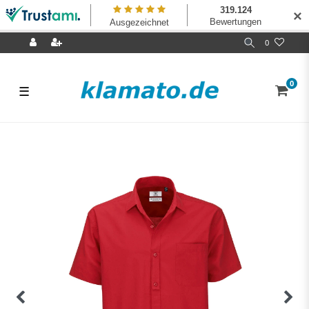
✕
0
0
☰