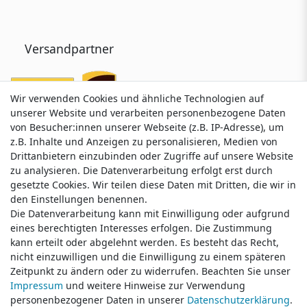
Versandpartner
Wir verwenden Cookies und ähnliche Technologien auf
Wir verwenden Cookies und ähnliche Technologien auf
unserer Website und verarbeiten personenbezogene Daten
unserer Website und verarbeiten personenbezogene Daten
von Besucher:innen unserer Webseite (z.B. IP-Adresse), um
von Besucher:innen unserer Webseite (z.B. IP-Adresse), um
z.B. Inhalte und Anzeigen zu personalisieren, Medien von
z.B. Inhalte und Anzeigen zu personalisieren, Medien von
Drittanbietern einzubinden oder Zugriffe auf unsere Website
Drittanbietern einzubinden oder Zugriffe auf unsere Website
zu analysieren. Die Datenverarbeitung erfolgt erst durch
zu analysieren. Die Datenverarbeitung erfolgt erst durch
gesetzte Cookies. Wir teilen diese Daten mit Dritten, die wir in
gesetzte Cookies. Wir teilen diese Daten mit Dritten, die wir in
Service & Kontakt
den Einstellungen benennen.
den Einstellungen benennen.
Die Datenverarbeitung kann mit Einwilligung oder aufgrund
Die Datenverarbeitung kann mit Einwilligung oder aufgrund
eines berechtigten Interesses erfolgen. Die Zustimmung
eines berechtigten Interesses erfolgen. Die Zustimmung
Wünschen Sie einen Rückruf?
kann erteilt oder abgelehnt werden. Es besteht das Recht,
kann erteilt oder abgelehnt werden. Es besteht das Recht,
service@klamato.de
nicht einzuwilligen und die Einwilligung zu einem späteren
nicht einzuwilligen und die Einwilligung zu einem späteren
Zeitpunkt zu ändern oder zu widerrufen. Beachten Sie unser
Zeitpunkt zu ändern oder zu widerrufen. Beachten Sie unser
Impressum
Impressum
und weitere Hinweise zur Verwendung
und weitere Hinweise zur Verwendung
Schreiben Sie uns:
personenbezogener Daten in unserer
personenbezogener Daten in unserer
Daten­schutz­erklärung
Daten­schutz­erklärung
.
.
service@klamato.de