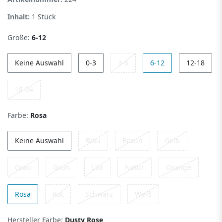
Inhalt:
1
Stück
Größe:
6-12
Keine Auswahl
0-3
3-6
6-12
12-18
18-24
Farbe:
Rosa
Keine Auswahl
Blau
Braun
Gelb
Grau
Grün
Lila
Natur
Orange
Rosa
Rot
Schwarz
Weiß
Hersteller Farbe:
Dusty Rose