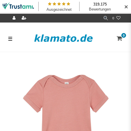
✕
0
0
☰