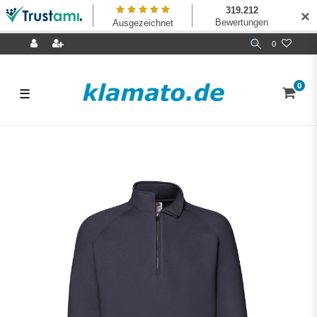
✕
0
0
☰