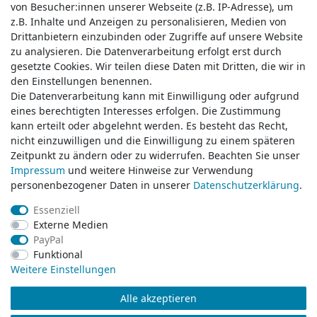
von Besucher:innen unserer Webseite (z.B. IP-Adresse), um
von Besucher:innen unserer Webseite (z.B. IP-Adresse), um
z.B. Inhalte und Anzeigen zu personalisieren, Medien von
z.B. Inhalte und Anzeigen zu personalisieren, Medien von
Drittanbietern einzubinden oder Zugriffe auf unsere Website
Drittanbietern einzubinden oder Zugriffe auf unsere Website
zu analysieren. Die Datenverarbeitung erfolgt erst durch
zu analysieren. Die Datenverarbeitung erfolgt erst durch
gesetzte Cookies. Wir teilen diese Daten mit Dritten, die wir in
gesetzte Cookies. Wir teilen diese Daten mit Dritten, die wir in
Service & Kontakt
den Einstellungen benennen.
den Einstellungen benennen.
Die Datenverarbeitung kann mit Einwilligung oder aufgrund
Die Datenverarbeitung kann mit Einwilligung oder aufgrund
eines berechtigten Interesses erfolgen. Die Zustimmung
eines berechtigten Interesses erfolgen. Die Zustimmung
Wünschen Sie einen Rückruf?
kann erteilt oder abgelehnt werden. Es besteht das Recht,
kann erteilt oder abgelehnt werden. Es besteht das Recht,
service@klamato.de
nicht einzuwilligen und die Einwilligung zu einem späteren
nicht einzuwilligen und die Einwilligung zu einem späteren
Zeitpunkt zu ändern oder zu widerrufen. Beachten Sie unser
Zeitpunkt zu ändern oder zu widerrufen. Beachten Sie unser
Impressum
Impressum
und weitere Hinweise zur Verwendung
und weitere Hinweise zur Verwendung
Schreiben Sie uns:
personenbezogener Daten in unserer
personenbezogener Daten in unserer
Daten­schutz­erklärung
Daten­schutz­erklärung
.
.
service@klamato.de
Essenziell
Essenziell
Externe Medien
Externe Medien
Durchschnittliche Bewertung von
klamato.de
bei Trustami:
5.00
/
5.00
mit
319.212
PayPal
PayPal
Bewertungen
Funktional
Funktional
|
Bewertungsgrundlage des Anbieters: 5 Verkaufs- und 3 Bewertungsplattformen
Weitere Einstellungen
Weitere Einstellungen
Alle akzeptieren
Alle akzeptieren
© Copyright 2026 klamato.de | Alle Rechte vorbehalten.